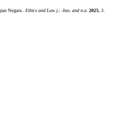
gian Negara .
Ethics and Law j.: -bus. and n.a.
2025
,
3
.