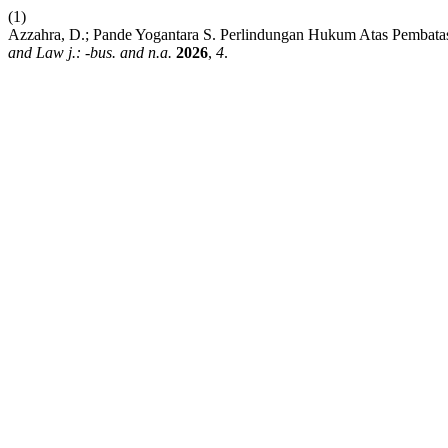
(1)
Azzahra, D.; Pande Yogantara S. Perlindungan Hukum Atas Pembat
and Law j.: -bus. and n.a.
2026
,
4
.