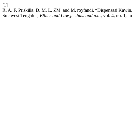
[1]
R. A. F. Priskilla, D. M. L. ZM, and M. royfandi, “Dispensasi Kaw
Sulawesi Tengah ”,
Ethics and Law j.: -bus. and n.a.
, vol. 4, no. 1, J