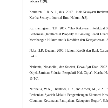
Wicara 11(8).
Keninten, I. B. A. J., dkk. 2017. “Hak Kekayaan Inteketu
Kertha Semaya: Journal Ilmu Hukum 5(2).
Kurnianingrum, T.P., 2017. “Hak Kekayaan Intelektual S
Perbankan (Intellectual Property as Banking Credit Gua
Membangun Hukum untuk Keadilan dan Kesejahteraan, 8
Naja, H.R. Daeng., 2005, Hukum Kredit dan Bank Garans
Bakti.
Nathania, Ninabelle., dan Sawitri, Dewa Ayu Dian. 2022
Objek Jaminan Fidusia: Perspektif Hak Cipta”. Kertha 
11(10).
Nurlaelia, W.A., Thantawi, T.R., and Anwar, M., 2021. 
Perbankan Syariah Melalui Pengembangan Ekonomi Kreat
Cibunian, Kecamatan Pamijahan, Kabupaten Bogor”. Sahi