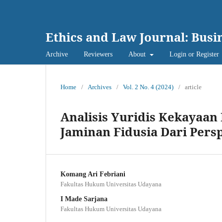
Ethics and Law Journal: Busi
Archive
Reviewers
About
Login or Register
Home
/
Archives
/
Vol. 2 No. 4 (2024)
/
article
Analisis Yuridis Kekayaan
Jaminan Fidusia Dari Pers
Komang Ari Febriani
Fakultas Hukum Universitas Udayana
I Made Sarjana
Fakultas Hukum Universitas Udayana