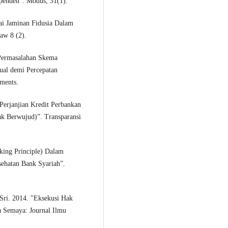
ependen”. Modus, 31(1).
ai Jaminan Fidusia Dalam
aw 8 (2).
 Permasalahan Skema
ual demi Percepatan
ments.
Perjanjian Kredit Perbankan
ak Berwujud)”. Transparansi
nking Principle) Dalam
ehatan Bank Syariah”.
 Sri. 2014. "Eksekusi Hak
a Semaya: Journal Ilmu