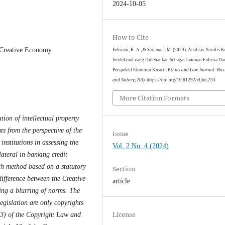
2024-10-05
How to Cite
, Creative Economy
Febriani, K. A., & Sarjana, I. M. (2024). Analisis Yuridis 
Intelektual yang Dibebankan Sebagai Jaminan Fidusia Dar
Perspektif Ekonomi Kreatif.
Ethics and Law Journal: Bus
and Notary
,
2
(4). https://doi.org/10.61292/eljbn.234
More Citation Formats
tion of intellectual property
ts from the perspective of the
Issue
institutions in assessing the
Vol. 2 No. 4 (2024)
lateral in banking credit
ch method based on a statutory
Section
difference between the Creative
article
ng a blurring of norms. The
legislation are only copyrights
License
(3) of the Copyright Law and