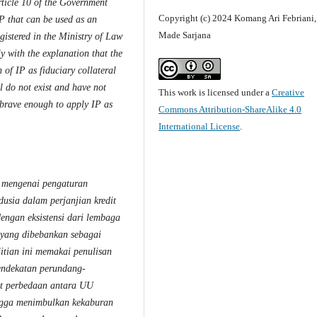
rticle 10 of the Government
Copyright (c) 2024 Komang Ari Febriani,
P that can be used as an
Made Sarjana
egistered in the Ministry of Law
 with the explanation that the
 of IP as fiduciary collateral
ill do not exist and have not
This work is licensed under a
Creative
 brave enough to apply IP as
Commons Attribution-ShareAlike 4.0
International License
.
i mengenai pengaturan
dusia dalam perjanjian kredit
dengan eksistensi dari lembaga
l yang dibebankan sebagai
litian ini memakai penulisan
endekatan perundang-
at perbedaan antara UU
ngga menimbulkan kekaburan