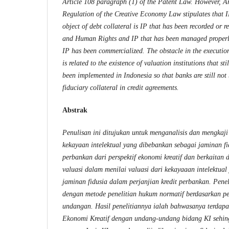
Article 108 paragraph (1) of the Patent Law. However, A
Regulation of the Creative Economy Law stipulates that I
object of debt collateral is IP that has been recorded or r
and Human Rights and IP that has been managed properly
IP has been commercialized. The obstacle in the execution
is related to the existence of valuation institutions that st
been implemented in Indonesia so that banks are still not
fiduciary collateral in credit agreements.
Abstrak
Penulisan ini ditujukan untuk menganalisis dan mengkaj
kekayaan intelektual yang dibebankan sebagai jaminan fi
perbankan dari perspektif ekonomi kreatif dan berkaitan 
valuasi dalam menilai valuasi dari kekayaaan intelektua
jaminan fidusia dalam perjanjian kredit perbankan. Pene
dengan metode penelitian hukum normatif berdasarkan p
undangan. Hasil penelitiannya ialah bahwasanya terdap
Ekonomi Kreatif dengan undang-undang bidang KI sehi