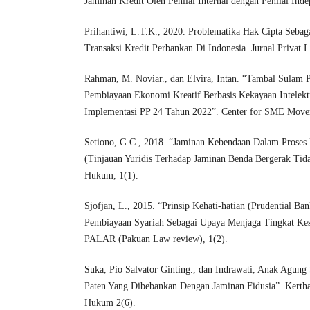
Jaminan Kredit Oleh Penilai Internal dengan Penilai Ind
Prihantiwi, L.T.K., 2020. Problematika Hak Cipta Sebag
Transaksi Kredit Perbankan Di Indonesia. Jurnal Privat L
Rahman, M. Noviar., dan Elvira, Intan. “Tambal Sulam
Pembiayaan Ekonomi Kreatif Berbasis Kekayaan Intelekt
Implementasi PP 24 Tahun 2022”. Center for SME Move
Setiono, G.C., 2018. “Jaminan Kebendaan Dalam Proses 
(Tinjauan Yuridis Terhadap Jaminan Benda Bergerak Tid
Hukum, 1(1).
Sjofjan, L., 2015. “Prinsip Kehati-hatian (Prudential Ba
Pembiayaan Syariah Sebagai Upaya Menjaga Tingkat Kes
PALAR (Pakuan Law review), 1(2).
Suka, Pio Salvator Ginting., dan Indrawati, Anak Agung
Paten Yang Dibebankan Dengan Jaminan Fidusia”. Kerth
Hukum 2(6).