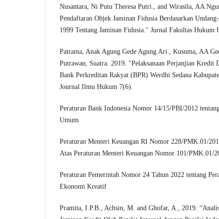
Nusantara, Ni Putu Theresa Putri., and Wirasila, AA Ngu
Pendaftaran Objek Jaminan Fidusia Berdasarkan Undan
1999 Tentang Jaminan Fidusia." Jurnal Fakultas Hukum U
Patrama, Anak Agung Gede Agung Ari., Kusuma, AA Ge
Putrawan, Suatra. 2019. "Pelaksanaan Perjanjian Kredit
Bank Perkreditan Rakyat (BPR) Werdhi Sedana Kabupate
Journal Ilmu Hukum 7(6).
Peraturan Bank Indonesia Nomor 14/15/PBI/2012 tentang 
Umum
Peraturan Menteri Keuangan RI Nomor 228/PMK.01/201
Atas Peraturan Menteri Keuangan Nomor 101/PMK.01/201
Peraturan Pemerintah Nomor 24 Tahun 2022 tentang Per
Ekonomi Kreatif
Pramita, I.P.B., Achsin, M. and Ghofar, A., 2019. “Anali