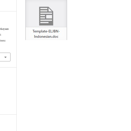
Kekayaan
i
iness