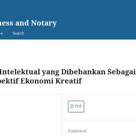
ness and Notary
Search
 Intelektual yang Dibebankan Sebagai
pektif Ekonomi Kreatif
PDF
Published