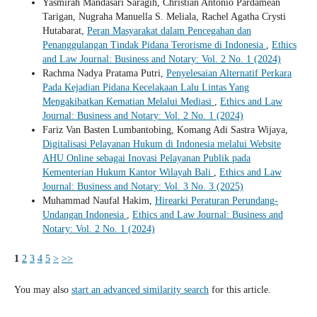
Yasmirah Mandasari Saragih, Christian Antonio Pardamean
Tarigan, Nugraha Manuella S. Meliala, Rachel Agatha Crysti
Hutabarat,
Peran Masyarakat dalam Pencegahan dan
Penanggulangan Tindak Pidana Terorisme di Indonesia
,
Ethics
and Law Journal: Business and Notary: Vol. 2 No. 1 (2024)
Rachma Nadya Pratama Putri,
Penyelesaian Alternatif Perkara
Pada Kejadian Pidana Kecelakaan Lalu Lintas Yang
Mengakibatkan Kematian Melalui Mediasi
,
Ethics and Law
Journal: Business and Notary: Vol. 2 No. 1 (2024)
Fariz Van Basten Lumbantobing, Komang Adi Sastra Wijaya,
Digitalisasi Pelayanan Hukum di Indonesia melalui Website
AHU Online sebagai Inovasi Pelayanan Publik pada
Kementerian Hukum Kantor Wilayah Bali
,
Ethics and Law
Journal: Business and Notary: Vol. 3 No. 3 (2025)
Muhammad Naufal Hakim,
Hirearki Peraturan Perundang-
Undangan Indonesia
,
Ethics and Law Journal: Business and
Notary: Vol. 2 No. 1 (2024)
1
2
3
4
5
>
>>
You may also
start an advanced similarity search
for this article.