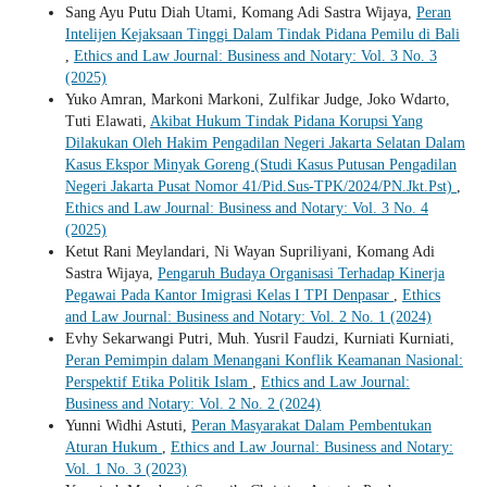
Sang Ayu Putu Diah Utami, Komang Adi Sastra Wijaya,
Peran
Intelijen Kejaksaan Tinggi Dalam Tindak Pidana Pemilu di Bali
,
Ethics and Law Journal: Business and Notary: Vol. 3 No. 3
(2025)
Yuko Amran, Markoni Markoni, Zulfikar Judge, Joko Wdarto,
Tuti Elawati,
Akibat Hukum Tindak Pidana Korupsi Yang
Dilakukan Oleh Hakim Pengadilan Negeri Jakarta Selatan Dalam
Kasus Ekspor Minyak Goreng (Studi Kasus Putusan Pengadilan
Negeri Jakarta Pusat Nomor 41/Pid.Sus-TPK/2024/PN.Jkt.Pst)
,
Ethics and Law Journal: Business and Notary: Vol. 3 No. 4
(2025)
Ketut Rani Meylandari, Ni Wayan Supriliyani, Komang Adi
Sastra Wijaya,
Pengaruh Budaya Organisasi Terhadap Kinerja
Pegawai Pada Kantor Imigrasi Kelas I TPI Denpasar
,
Ethics
and Law Journal: Business and Notary: Vol. 2 No. 1 (2024)
Evhy Sekarwangi Putri, Muh. Yusril Faudzi, Kurniati Kurniati,
Peran Pemimpin dalam Menangani Konflik Keamanan Nasional:
Perspektif Etika Politik Islam
,
Ethics and Law Journal:
Business and Notary: Vol. 2 No. 2 (2024)
Yunni Widhi Astuti,
Peran Masyarakat Dalam Pembentukan
Aturan Hukum
,
Ethics and Law Journal: Business and Notary:
Vol. 1 No. 3 (2023)