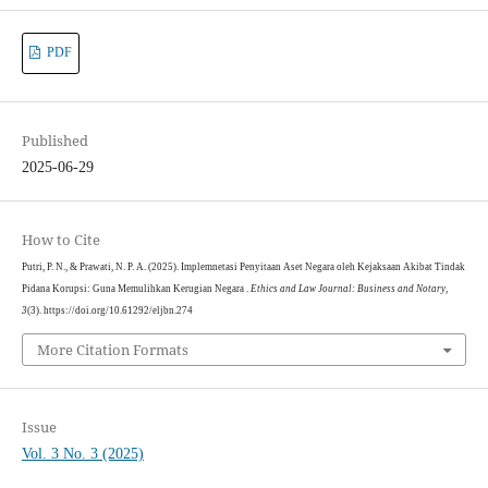
PDF
Published
2025-06-29
How to Cite
Putri, P. N., & Prawati, N. P. A. (2025). Implemnetasi Penyitaan Aset Negara oleh Kejaksaan Akibat Tindak
Pidana Korupsi: Guna Memulihkan Kerugian Negara .
Ethics and Law Journal: Business and Notary
,
3
(3). https://doi.org/10.61292/eljbn.274
More Citation Formats
Issue
Vol. 3 No. 3 (2025)