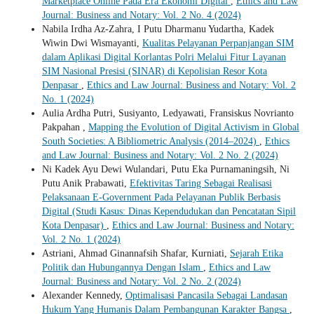
Marketplace Online Pada Era Ekonomi Digital
,
Ethics and Law
Journal: Business and Notary: Vol. 2 No. 4 (2024)
Nabila Irdha Az-Zahra, I Putu Dharmanu Yudartha, Kadek
Wiwin Dwi Wismayanti,
Kualitas Pelayanan Perpanjangan SIM
dalam Aplikasi Digital Korlantas Polri Melalui Fitur Layanan
SIM Nasional Presisi (SINAR) di Kepolisian Resor Kota
Denpasar
,
Ethics and Law Journal: Business and Notary: Vol. 2
No. 1 (2024)
Aulia Ardha Putri, Susiyanto, Ledyawati, Fransiskus Novrianto
Pakpahan ,
Mapping the Evolution of Digital Activism in Global
South Societies: A Bibliometric Analysis (2014–2024)
,
Ethics
and Law Journal: Business and Notary: Vol. 2 No. 2 (2024)
Ni Kadek Ayu Dewi Wulandari, Putu Eka Purnamaningsih, Ni
Putu Anik Prabawati,
Efektivitas Taring Sebagai Realisasi
Pelaksanaan E-Government Pada Pelayanan Publik Berbasis
Digital (Studi Kasus: Dinas Kependudukan dan Pencatatan Sipil
Kota Denpasar)
,
Ethics and Law Journal: Business and Notary:
Vol. 2 No. 1 (2024)
Astriani, Ahmad Ginannafsih Shafar, Kurniati,
Sejarah Etika
Politik dan Hubungannya Dengan Islam
,
Ethics and Law
Journal: Business and Notary: Vol. 2 No. 2 (2024)
Alexander Kennedy,
Optimalisasi Pancasila Sebagai Landasan
Hukum Yang Humanis Dalam Pembangunan Karakter Bangsa
,