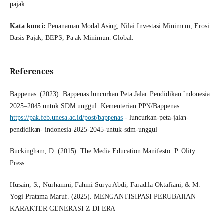
pajak.
Kata kunci:
Penanaman Modal Asing, Nilai Investasi Minimum, Erosi
Basis Pajak, BEPS, Pajak Minimum Global.
References
Bappenas. (2023). Bappenas luncurkan Peta Jalan Pendidikan Indonesia
2025–2045 untuk SDM unggul. Kementerian PPN/Bappenas.
https://pak.feb.unesa.ac.id/post/bappenas
- luncurkan-peta-jalan-
pendidikan- indonesia-2025-2045-untuk-sdm-unggul
Buckingham, D. (2015). The Media Education Manifesto. P. Olity
Press.
Husain, S., Nurhamni, Fahmi Surya Abdi, Faradila Oktafiani, & M.
Yogi Pratama Maruf. (2025). MENGANTISIPASI PERUBAHAN
KARAKTER GENERASI Z DI ERA