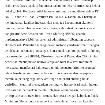
nilai investasi minimum Penanaman Modal Asing (PMA) terhadap
risiko erosi basis pajak di Indonesia dalam konteks reformasi tata kelola
fiskal global. Kebijakan nilai investasi minimum yang diatur dalam PP
No. 5 Tahun 2021 dan Peraturan BKPM No. 4 Tahun 2021 bertujuan
meningkatkan kualitas investasi dan menjaga kepentingan ekonomi
nasional, namun berpotensi menciptakan celah strukturisasi korporasi
dan praktik Base Erosion and Profit Shifting (BEPS) apabila
implementasinya lebih berorientasi administratif dibanding substansi
ekonomi riil. Penelitian menggunakan metode yuridis-normatif dengan
pendekatan perundang-undangan, konseptual, dan komparatif, didukung
data sekunder dari BKPM, Direktorat Jenderal Pajak, dan OECD. Hasil
penelitian menunjukkan bahwa kebijakan nilai investasi minimum
merupakan manifestasi hak negara untuk mengatur (right to regulate),
tetapi lemahnya koordinasi antara otoritas investasi dan perpajakan
membuka peluang regulatory arbitrage dan profit shifting lintas
yurisdiksi. Studi ini menegaskan pentingnya harmonisasi rezim hukum
investasi dan perpajakan melalui integrasi kelembagaan, penerapan
prinsip substance over form, serta sinkronisasi dengan kebijakan Pajak
Minimum Global untuk memperkuat kedaulatan fiskal dan keadilan