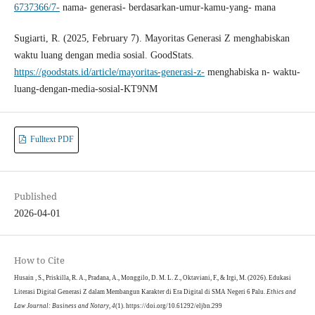
6737366/7-
nama- generasi- berdasarkan-umur-kamu-yang- mana
Sugiarti, R. (2025, February 7). Mayoritas Generasi Z menghabiskan
waktu luang dengan media sosial. GoodStats.
https://goodstats.id/article/mayoritas-generasi-z-
menghabiska n- waktu-
luang-dengan-media-sosial-KT9NM
Fulltext PDF
Published
2026-04-01
How to Cite
Husain , S., Priskilla, R. A., Pradana, A., Monggilo, D. M. L. Z., Oktaviani, F., & Irgi, M. (2026). Edukasi
Literasi Digital Generasi Z dalam Membangun Karakter di Era Digital di SMA Negeri 6 Palu.
Ethics and
Law Journal: Business and Notary
,
4
(1). https://doi.org/10.61292/eljbn.299