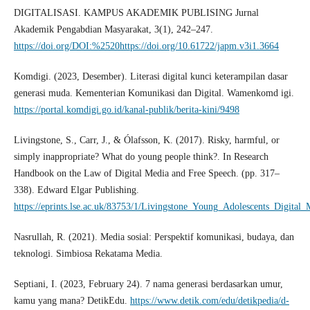
DIGITALISASI. KAMPUS AKADEMIK PUBLISING Jurnal
Akademik Pengabdian Masyarakat, 3(1), 242–247.
https://doi.org/DOI:%2520https://doi.org/10.61722/japm.v3i1.3664
Komdigi. (2023, Desember). Literasi digital kunci keterampilan dasar
generasi muda. Kementerian Komunikasi dan Digital. Wamenkomd igi.
https://portal.komdigi.go.id/kanal-publik/berita-kini/9498
Livingstone, S., Carr, J., & Ólafsson, K. (2017). Risky, harmful, or
simply inappropriate? What do young people think?. In Research
Handbook on the Law of Digital Media and Free Speech. (pp. 317–
338). Edward Elgar Publishing.
https://eprints.lse.ac.uk/83753/1/Livingstone_Young_Adolescents_Digital_
Nasrullah, R. (2021). Media sosial: Perspektif komunikasi, budaya, dan
teknologi. Simbiosa Rekatama Media.
Septiani, I. (2023, February 24). 7 nama generasi berdasarkan umur,
kamu yang mana? DetikEdu.
https://www.detik.com/edu/detikpedia/d-