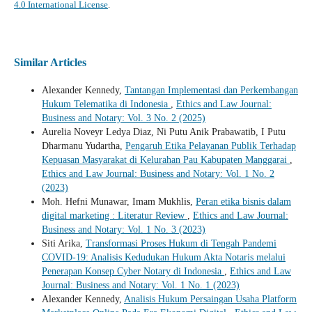
4.0 International License
.
Similar Articles
Alexander Kennedy,
Tantangan Implementasi dan Perkembangan
Hukum Telematika di Indonesia
,
Ethics and Law Journal:
Business and Notary: Vol. 3 No. 2 (2025)
Aurelia Noveyr Ledya Diaz, Ni Putu Anik Prabawatib, I Putu
Dharmanu Yudartha,
Pengaruh Etika Pelayanan Publik Terhadap
Kepuasan Masyarakat di Kelurahan Pau Kabupaten Manggarai
,
Ethics and Law Journal: Business and Notary: Vol. 1 No. 2
(2023)
Moh. Hefni Munawar, Imam Mukhlis,
Peran etika bisnis dalam
digital marketing : Literatur Review
,
Ethics and Law Journal:
Business and Notary: Vol. 1 No. 3 (2023)
Siti Arika,
Transformasi Proses Hukum di Tengah Pandemi
COVID-19: Analisis Kedudukan Hukum Akta Notaris melalui
Penerapan Konsep Cyber Notary di Indonesia
,
Ethics and Law
Journal: Business and Notary: Vol. 1 No. 1 (2023)
Alexander Kennedy,
Analisis Hukum Persaingan Usaha Platform